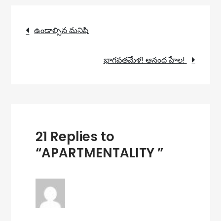
Post
ఉండాల్సిన మనిషి
navigation
భాగవతమేళ! ఆనంద హేల!
21 Replies to
“APARTMENTALITY ”