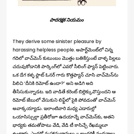
పాదరక్షక నియమం
They derive some sinister pleasure by
harassing helpless people. అపార్ట్‌మెంట్‌లో చిన్న
గదిలో వాచ్‌మెన్ కుటుంబం మొత్తం బతికేస్తుంటే వాళ్ళ పిల్లలు
చదువుకోడానికి పార్కింగ్‌లో ఎవరో సీలింగ్ ఫ్యాన్ పెట్టించారు.
ఒక డేగ కళ్ళ ఫ్లాట్ ఓనర్ గారు కొత్తఫ్యాన్ చూసి వాచ్‌మెన్‌ను
పిలిచి ‘దీనికి రిమోట్ ఉందా?’ అని అడిగి అది
తీసేసుకున్నాడట. ఇది వాడితే కరెంట్ బిల్లెక్కువొస్తుందని ఆ
రిమోట్ జేబులో వేసుకుని లిఫ్ట్‌లో పైకి పోవడంతో వాచ్‌మెన్
అవాక్కయ్యాడు. ఇలాంటివారి మధ్య ఎడారుల్లో
ఒయాసిస్సుల్లా ప్రతీరోజూ ఉదయాన్నే వాచ్‌మెన్‌కు, అతని
భార్యకు తమతోపాటు వేడి, వేడి టీ కాసిచ్చే రేఖమ్మలూ
ఉంటారు. ఎందరో మహానుభావులు – అందరికీ వందనాలు.