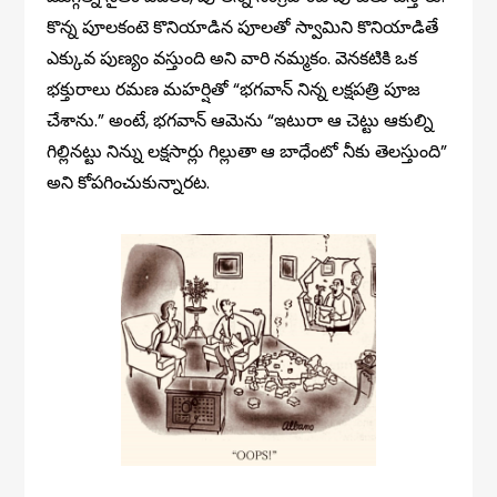
కొన్న పూలకంటె కొనియాడిన పూలతో స్వామిని కొనియాడితే
ఎక్కువ పుణ్యం వస్తుంది అని వారి నమ్మకం. వెనకటికి ఒక
భక్తురాలు రమణ మహర్షితో “భగవాన్ నిన్న‌ లక్షపత్రి పూజ
చేశాను.” అంటే, భగవాన్ ఆమెను “ఇటురా ఆ చెట్టు ఆకుల్ని
గిల్లినట్టు నిన్ను లక్షసార్లు గిల్లుతా ఆ బాధేంటో నీకు తెలస్తుంది”
అని కోపగించుకున్నారట.