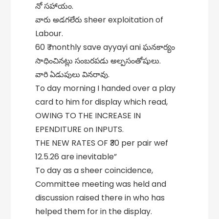
నో సహాయం.
వారు అడగలేరు sheer exploitation of
Labour.
60 ₹ monthly save ayyayi ani ఘనకార్యం
సాధించినట్లు సంబరపడు అల్పసంతోషులు.
వారి ఏడుపులు వినరావు.
To day morning I handed over a play
card to him for display which read,
OWING TO THE INCREASE IN
EPENDITURE on INPUTS.
THE NEW RATES OF ₹30 per pair wef
12.5.26 are inevitable”
To day as a sheer coincidence,
Committee meeting was held and
discussion raised there in who has
helped them for in the display.