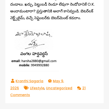
దండాలు. ఖర్చు, పెట్టుబడీ రెండూ లేవుగా రెండోదానికే O.K.
అందామంటారా? ప్రస్తుతానికి అలాగే కానివ్వండి. బెటర్‌లక్
నెక్ట్స్‌టైమ్, వచ్చే సెప్టెంబర్‌కు బెటర్‌మెంట్ కడదాం.
May 9,
,
2026
Lifestyle
Uncategorized
21
on
Comments
APARTMENTALITY