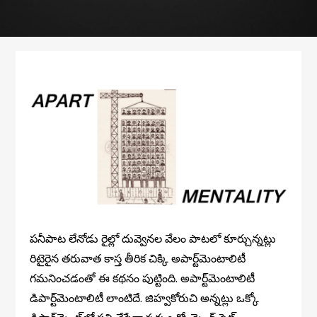
పనీపాట లేనోడు రైల్లో దువ్వెనల వేలం పాటలో కూర్చున్నట్లు
రిటైరైన తరువాత కాస్త తీరిక చిక్కి అపార్ట్‌మెంటాలిటీ
గమనించడంతో ఈ కథనం పుట్టింది. అపార్ట్‌మెంటాలిటీ
డిపార్ట్‌మెంటాలిటీ లాంటిదే. జిహ్వకోరుచి అన్నట్లు ఒక్కో