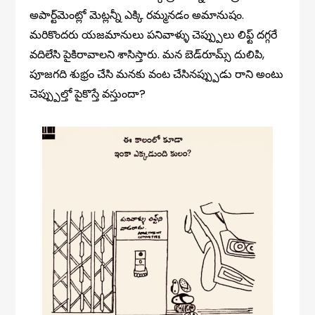
అపార్ట్‌మెంట్లో మెట్లన్నీ ఎక్కి రమ్మనడం అమానుషం.
మరికొందరు యజమానులు పనివాళ్ళు చెప్ప్పులు లిఫ్ట్ దగ్గరే
వదిలేసి పైకిరావాలని శాసిస్తారు. మన బెడ్‌రూమ్స్ దులిపి,
పూజగది శుభ్రం చేసి మనకు వంట చేసినప్ప్పుడు రాని అంటు
చెప్ప్పుల్తో పైకొస్తే వస్తుందా?