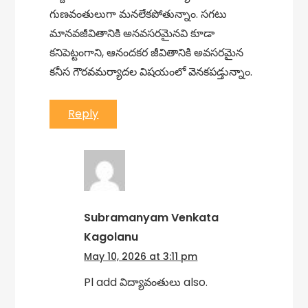
గుణవంతులుగా మనలేకపోతున్నాం. సగటు
మానవజీవితానికి అనవసరమైనవి కూడా
కనిపెట్టంగాని, ఆనందకర జీవితానికి అవసరమైన
కనీస గౌరవమర్యాదల విషయంలో వెనకపడ్తున్నాం.
Reply
Subramanyam Venkata
Kagolanu
May 10, 2026 at 3:11 pm
Pl add విద్యావంతులు also.