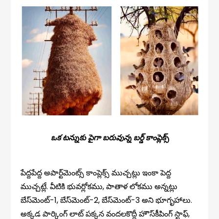
ఒక టన్నుకు పైగా బ‌రువున్న‌ బర్డ్ కాంప్లెక్స్
పేద్దపేద్ద అపార్ట్‌మెంట్స్ కాంప్లెక్స్ ముచ్చట్లు ఇంకా పెద్ద
ముచ్చట్లే. వీటికి భువర్లోకము, పాతాళ లోకము అన్నట్లు
బేస్‌మెంట్-1, బేస్‌మెంట్-2, బేస్‌మెంట్-3 అని భూగృహాలు.
అక్కడ పార్కింగ్ లాట్ పక్కన వందలకొద్దీ హౌస్‌కీపింగ్ స్టాఫ్,