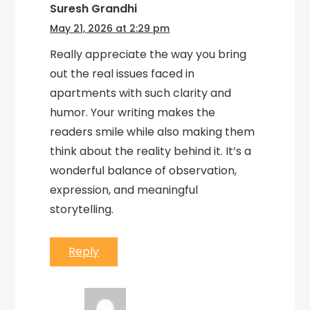
Suresh Grandhi
May 21, 2026 at 2:29 pm
Really appreciate the way you bring
out the real issues faced in
apartments with such clarity and
humor. Your writing makes the
readers smile while also making them
think about the reality behind it. It’s a
wonderful balance of observation,
expression, and meaningful
storytelling.
Reply