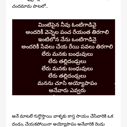
చందమామ పాటలో…
అనే మాటలే గుర్తొస్తాయి వాళ్ళకు కాస్త సాయం చేసేవారికి ఒక
దండం, చేయకపోయినా అయ్యోపాపం అనేవారికి రెండు