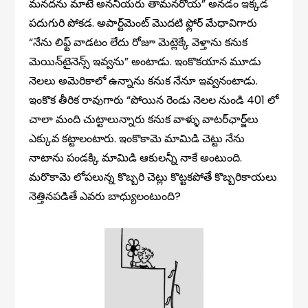
మనదను మాటే అననీయరు తామనరోయ” అనడం ఇక్కడ
పదుగురి పోకడ. అపార్ట్‌మెంట్ మొదటి ఫ్లోర్ మేధావిగారు
“నేను లిఫ్ట్ వాడటం లేదు రోజూ మెట్లెక్కే వెళ్తాను కనుక
మెయిన్‌టైనెన్స్ ఇవ్వను” అంటాడు. ఇంకొకయాన మూడు
నెలలు అమెరికాలో ఉన్నాను కనుక నేనూ ఇవ్వనంటాడు.
ఇంకొక తీరిక రావుగారు “పోయిన రెండు నెలల నుండి 401 లో
చాలా మంది చుట్టాలున్నారు కనుక వాళ్ళు వాటర్‌ఛార్జ్‌లు
ఎక్కువ కట్టాలంటారు. ఇంకొకామె మామిడి చెట్టు నేను
నాటాను పండక్కి మామిడి ఆకులన్నీ నాకే అంటుంది.
మరొకామె లోపలున్న కొబ్బరి చెట్లు కొట్టకపోతే కొబ్బరికాయలు
నెత్తినపడితే ఎవరు బాధ్యులంటుంది?