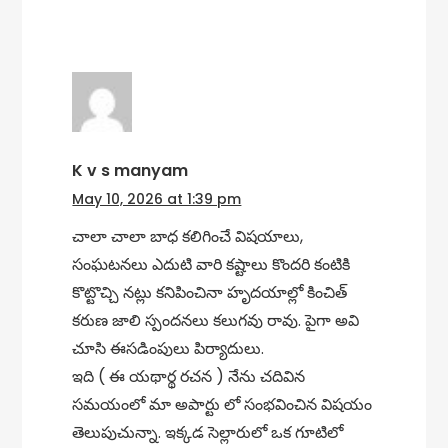
K v s manyam
May 10, 2026 at 1:39 pm
చాలా చాలా బాధ కలిగించే విషయాలు,
సంఘటనలు ఎదుటి వారి కష్టాలు కొందరి కంటికి
కొట్టొచ్చి నట్లు కనిపించినా హృదయాల్లో కించిత్
కరుణ జాలి స్పందనలు కలుగవు రావు. పైగా అవి
చూసి ఈసడింపులు పిర్యాదులు.
ఇది ( ఈ యథార్థ రచన ) నేను చదివిన
సమయంలో మా అపార్టు లో సంభవించిన విషయం
తెలుపుచున్నా. ఇక్కడ సెల్లారులో ఒక గూటిలో