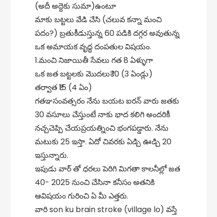
(అదీ అద్దెకు సుమా)ఉంటూ
మాకు బట్టలు వేడి చేసి (చలువ కన్నా మంచి
పదం?) బ్రతుకీడుస్తున్న 60 పడికి దగ్గర అవుతున్న
ఒక అమాయక వృద్ధ దంపతుల విషయం.
1.మంచి నిజాయితీ సేవలు గత 8 ఏళ్ళుగా
ఒక జత బట్టలకు మొదలు₹ 10 (3 ఏండ్లు)
తర్వాత ₹15 (4 ఏం)
గతఞసంవత్సరం నేను బయట ఐరన్ వారు జతకు
30 వసూలు చేస్తుంటే నాకు భాద కలిగి అందరికీ
నచ్చచెప్పి చేయప్రయత్నించి భంగపడ్డారు. నేను
మటుకు 25 ఇస్తా. ఏదో చివరకు ఏడ్చి ఊడ్చి 20
ఇస్తున్నారు.
ఇపుడు వార్ తో ధరలు పెరిగి మిగతా కాలనీల్లో జత
40- 2025 నుంచి చేసినా కనీసం అతనికి
ఆవిషయం గురించి ఏ మీ ఎత్తరు.
వారి son ku brain stroke (village lo) వస్తే